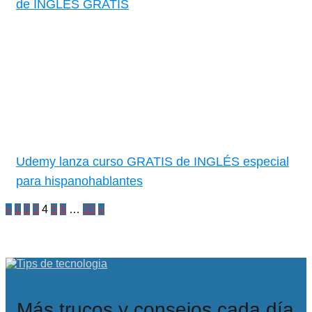
de INGLÉS GRATIS
Udemy lanza curso GRATIS de INGLÉS especial
para hispanohablantes
«
1
2
3
4
5
6
…
33
»
Más trucos y consejos cada día