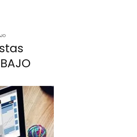
AJO
stas
ABAJO