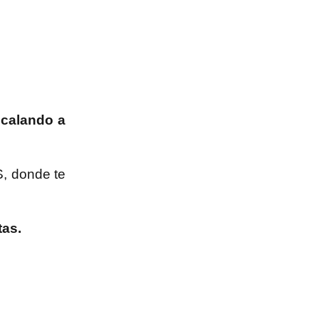
scalando a
S, donde te
tas.