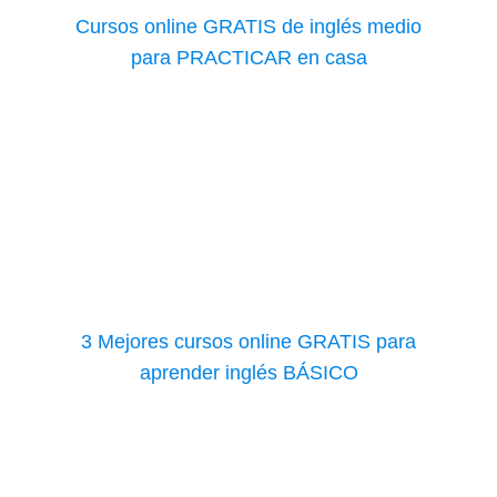
Cursos online GRATIS de inglés medio
para PRACTICAR en casa
3 Mejores cursos online GRATIS para
aprender inglés BÁSICO