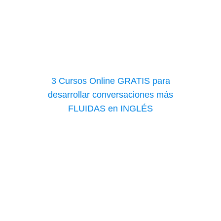
3 Cursos Online GRATIS para
desarrollar conversaciones más
FLUIDAS en INGLÉS