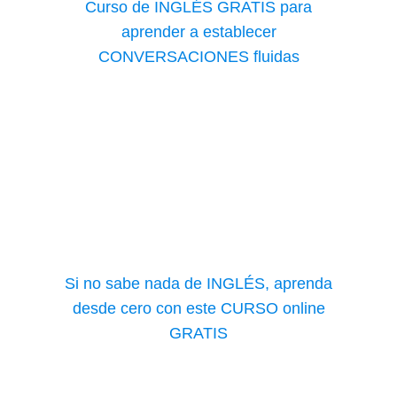
Curso de INGLÉS GRATIS para
aprender a establecer
CONVERSACIONES fluidas
Si no sabe nada de INGLÉS, aprenda
desde cero con este CURSO online
GRATIS