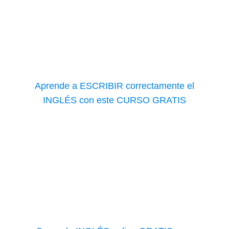
Aprende a ESCRIBIR correctamente el
INGLÉS con este CURSO GRATIS