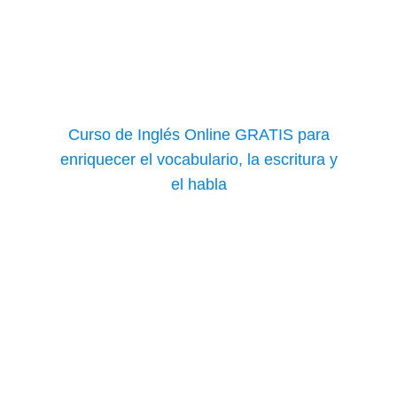
Curso de Inglés Online GRATIS para
enriquecer el vocabulario, la escritura y
el habla