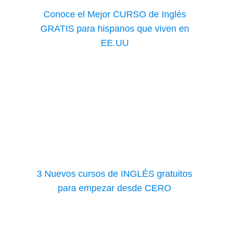
Conoce el Mejor CURSO de Inglés
GRATIS para hispanos que viven en
EE.UU
3 Nuevos cursos de INGLÉS gratuitos
para empezar desde CERO