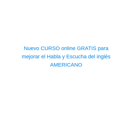
Nuevo CURSO online GRATIS para
mejorar el Habla y Escucha del inglés
AMERICANO