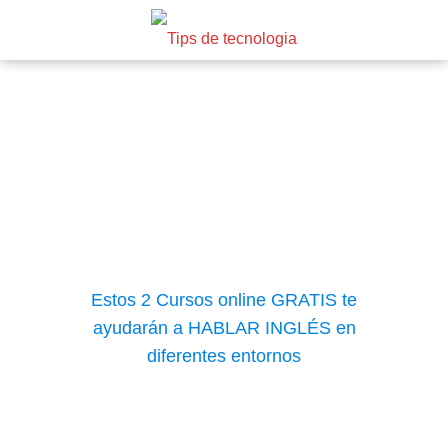
Estos 2 Cursos online GRATIS te
ayudarán a HABLAR INGLÉS en
diferentes entornos