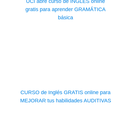
UCI abre curso de INGLÉS online
gratis para aprender GRAMÁTICA
básica
CURSO de Inglés GRATIS online para
MEJORAR tus habilidades AUDITIVAS