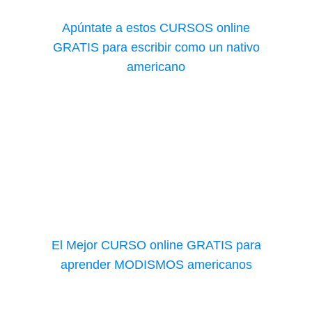
Apúntate a estos CURSOS online
GRATIS para escribir como un nativo
americano
El Mejor CURSO online GRATIS para
aprender MODISMOS americanos