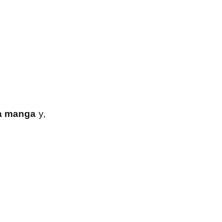
la manga
y,