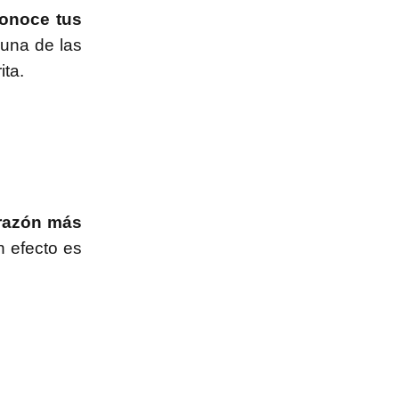
onoce tus
 una de las
ita.
razón más
n efecto es