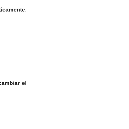
ticamente
;
cambiar el