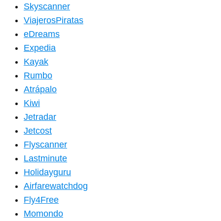
Skyscanner
ViajerosPiratas
eDreams
Expedia
Kayak
Rumbo
Atrápalo
Kiwi
Jetradar
Jetcost
Flyscanner
Lastminute
Holidayguru
Airfarewatchdog
Fly4Free
Momondo