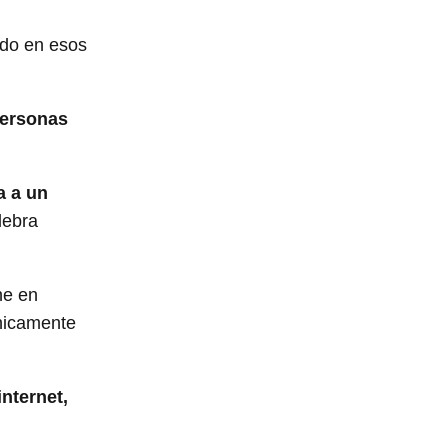
odo en esos
ersonas
a a un
lebra
ne en
únicamente
nternet,