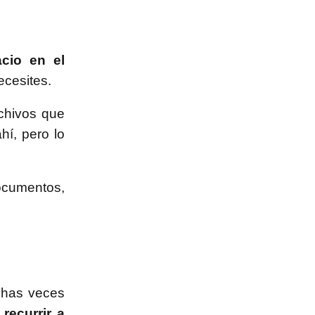
cio en el
ecesites.
chivos que
í, pero lo
ocumentos,
chas veces
recurrir a