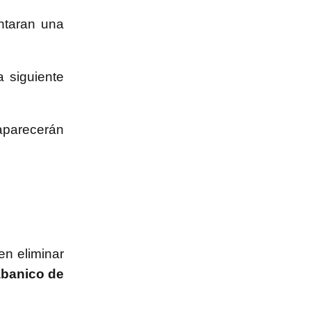
ntaran una
a siguiente
aparecerán
n eliminar
banico de