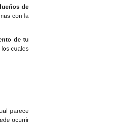
dueños de
emas con la
ento de tu
 los cuales
cual parece
de ocurrir