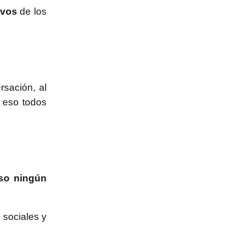
ivos
de los
rsación, al
n eso todos
so ningún
 sociales y