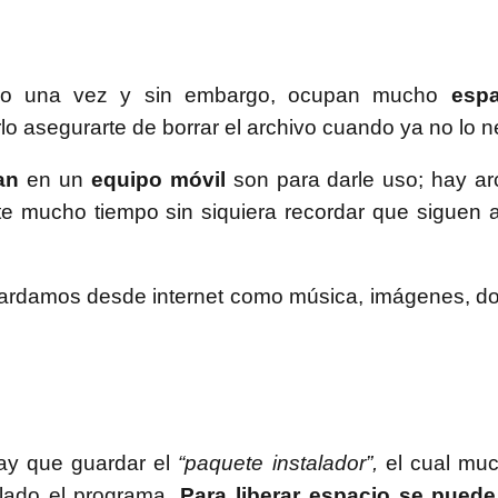
solo una vez y sin embargo, ocupan mucho
espa
arlo asegurarte de borrar el archivo cuando ya no lo n
an
en un
equipo móvil
son para darle uso; hay ar
 mucho tiempo sin siquiera recordar que siguen ah
uardamos desde internet como música, imágenes, d
ay que guardar el
“paquete instalador”,
el cual mu
lado el programa.
Para liberar espacio se puede 