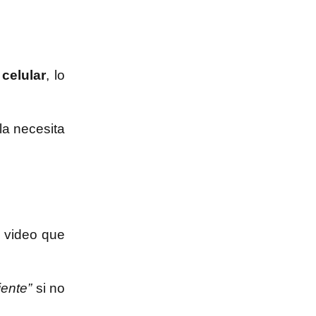
u
celular
, lo
la necesita
 video que
iente”
si no