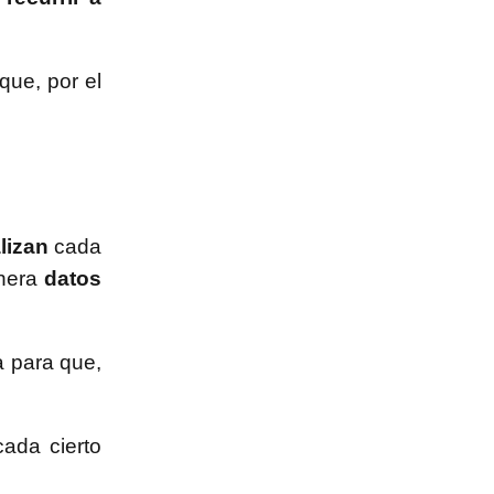
que, por el
lizan
cada
enera
datos
a para que,
ada cierto