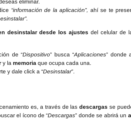
eseas eliminar.
 dice
“información de la aplicación”,
ahí se te prese
esinstalar”.
n desinstalar desde los ajustes
del celular de l
ción de “
Dispositivo
” busca “
Aplicaciones
” donde 
r
y la
memoria
que ocupa cada una.
 y dale click a “
Desinstalar
”.
acenamiento es, a través de las
descargas
se puede
uscar el ícono de “
Descargas
” donde se abrirá un
a