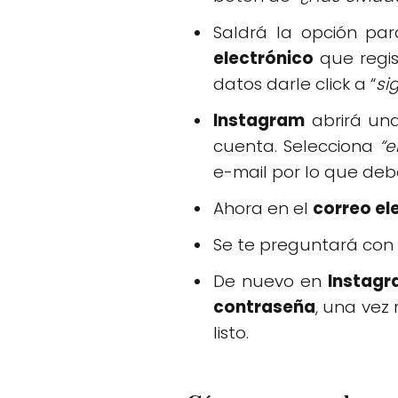
Saldrá la opción par
electrónico
que regis
datos darle click a “
si
Instagram
abrirá una
cuenta. Selecciona
“e
e-mail por lo que deb
Ahora en el
correo el
Se te preguntará co
De nuevo en
Instag
contraseña
, una vez
listo.