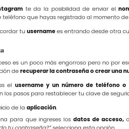
stagram
te da la posibilidad de enviar el
nom
e teléfono que hayas registrado al momento de
ecordar tu
username
es entrando desde otra cue
ña
ceso es un poco más engorroso pero no por es
pción de
recuperar la contraseña o crear una n
tas el
username y un número de teléfono o 
ón los pasos para restablecer tu clave de seguri
nicio de la
aplicación
.
na para que ingreses los
datos de acceso,
d
do tu contraseña?”,
selecciona esta opción.