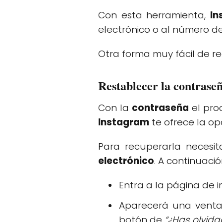
Con esta herramienta,
In
electrónico o al número d
Otra forma muy fácil de r
Restablecer la contrase
Con la
contraseña
el pro
Instagram
te ofrece la o
Para recuperarla necesi
electrónico
. A continuaci
Entra a la página de i
Aparecerá una venta
botón de
“¿Has olvida