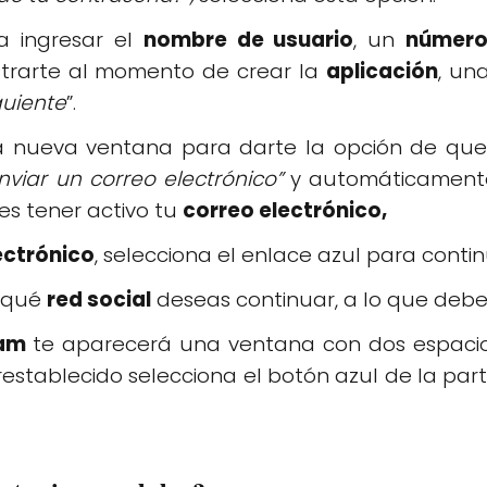
a ingresar el
nombre de usuario
, un
número
trarte al momento de crear la
aplicación
, un
guiente
”.
 nueva ventana para darte la opción de que 
nviar un correo electrónico”
y automáticament
es tener activo tu
correo electrónico,
ectrónico
, selecciona el enlace azul para conti
n qué
red social
deseas continuar, a lo que debes
ram
te aparecerá una ventana con dos espacio
 restablecido selecciona el botón azul de la part