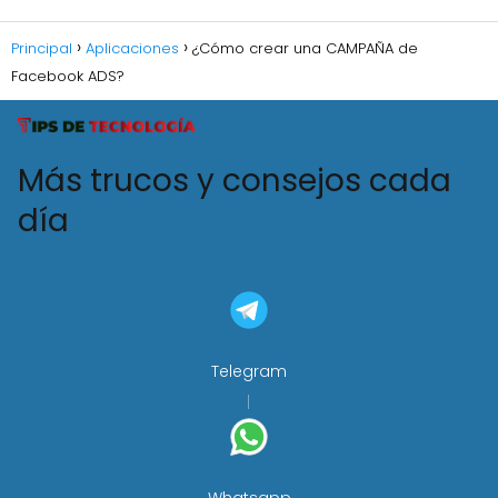
Principal
Aplicaciones
¿Cómo crear una CAMPAÑA de
Facebook ADS?
Más trucos y consejos cada
día
Telegram
Whatsapp