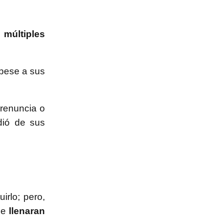
 múltiples
 pese a sus
 renuncia o
dió de sus
irlo; pero,
ue
llenaran