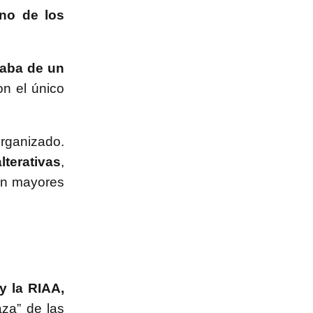
no de los
taba de un
on el único
organizado.
lterativas
,
sin mayores
y la RIAA,
aza” de las