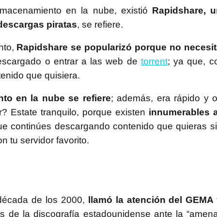
lmacenamiento en la nube, existió
Rapidshare, u
descargas piratas
, se refiere.
nto,
Rapidshare se popularizó porque no necesi
escargado o entrar a las web de
torrent
; ya que, c
tenido que quisiera.
to en la nube se refiere
; además, era rápido y 
 Estate tranquilo, porque existen
innumerables a
que continúes descargando contenido que quieras 
 tu servidor favorito.
a década de los 2000,
llamó la atención del GEMA 
s de la discografía estadounidense ante la “amen