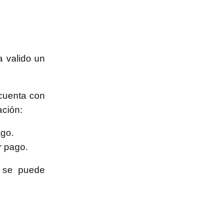
ha valido un
 cuenta con
ación:
ago.
r pago.
a se puede