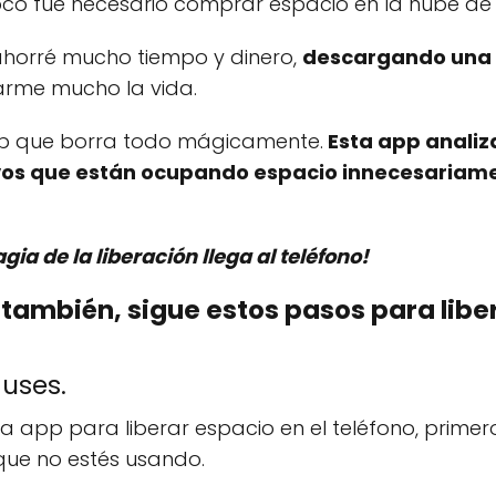
co fue necesario comprar espacio en la nube de
 ahorré mucho tiempo y dinero,
descargando una 
arme mucho la vida.
app que borra todo mágicamente.
Esta app analiza
vos que están ocupando espacio innecesariamen
agia de la liberación llega al teléfono!
u también, sigue estos pasos para libe
 uses.
 la app para liberar espacio en el teléfono, prime
que no estés usando.