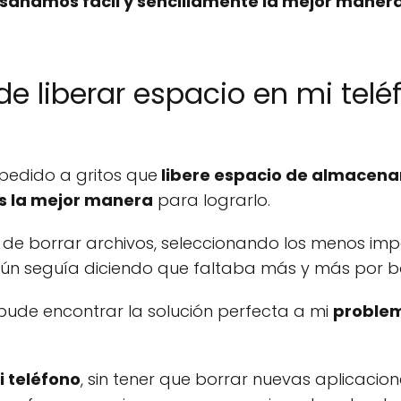
nsañamos fácil y sencillamente la mejor manera
e liberar espacio en mi telé
s
pedido a gritos que
libere espacio de almacena
es la mejor manera
para lograrlo.
r de borrar archivos, seleccionando los menos imp
o aún seguía diciendo que faltaba más y más por b
 pude encontrar la solución perfecta a mi
proble
i teléfono
, sin tener que borrar nuevas aplicacione