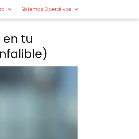
ca
Sistemas Operativos
 en tu
falible)