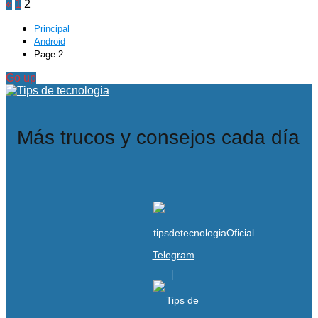
«
1
2
Principal
Android
Page 2
Go up
Más trucos y consejos cada día
Telegram