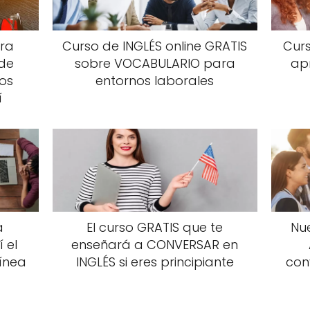
ara
Curso de INGLÉS online GRATIS
Cur
 de
sobre VOCABULARIO para
ap
Los
entornos laborales
í
a
El curso GRATIS que te
Nu
 el
enseñará a CONVERSAR en
ínea
INGLÉS si eres principiante
con