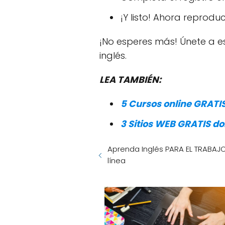
¡Y listo! Ahora reprod
¡No esperes más! Únete a est
inglés.
LEA TAMBIÉN:
5 Cursos online GRATI
3 Sitios WEB GRATIS d
Aprenda Inglés PARA EL TRABAJ
línea