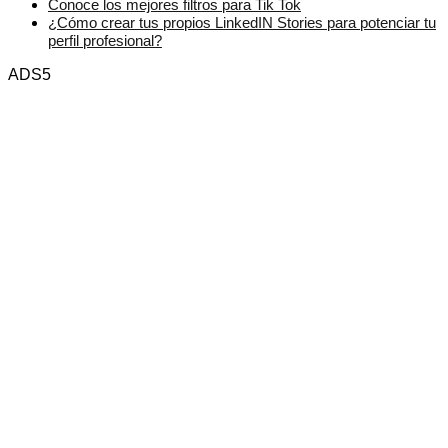
Conoce los mejores filtros para Tik Tok
¿Cómo crear tus propios LinkedIN Stories para potenciar tu
perfil profesional?
ADS5