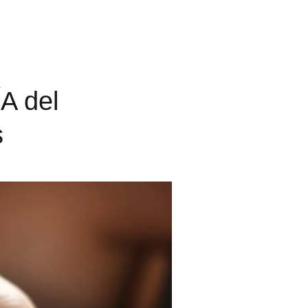
A del
s