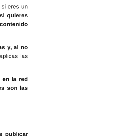
, si eres un
si quieres
 contenido
s y, al no
aplicas las
a en la red
s son las
e publicar