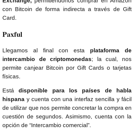
Exchange,
permitiéndonos comprar en Amazon
con Bitcoin de forma indirecta a través de Gift
Card.
Paxful
Llegamos al final con esta
plataforma de
intercambio de criptomonedas
; la cual, nos
permite canjear Bitcoin por Gift Cards o tarjetas
físicas.
Está
disponible para los países de habla
hispana
y cuenta con una interfaz sencilla y fácil
de utilizar que nos permite concretar la compra en
cuestión de segundos. Asimismo, cuenta con la
opción de “Intercambio comercial”.