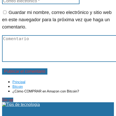
Guardar mi nombre, correo electrónico y sitio web
en este navegador para la próxima vez que haga un
comentario.
Principal
Bitcoin
¿Cómo COMPRAR en Amazon con Bitcoin?
Go up