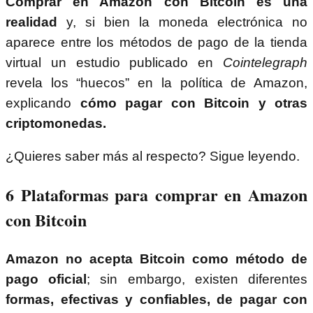
Comprar en Amazon con Bitcoin es una
realidad
y, si bien la moneda electrónica no
aparece entre los métodos de pago de la tienda
virtual un estudio publicado en
Cointelegraph
revela los “huecos” en la política de Amazon,
explicando
cómo pagar con Bitcoin y otras
criptomonedas.
¿Quieres saber más al respecto? Sigue leyendo.
6 Plataformas para comprar en Amazon
con Bitcoin
Amazon no acepta Bitcoin como método de
pago oficial
; sin embargo, existen diferentes
formas, efectivas y confiables, de pagar con