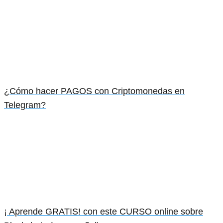
¿Cómo hacer PAGOS con Criptomonedas en
Telegram?
¡ Aprende GRATIS! con este CURSO online sobre