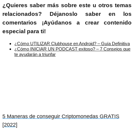
¿Quieres saber más sobre este u otros temas
relacionados? Déjanoslo saber en los
comentarios ¡Ayúdanos a crear contenido
especial para ti!
¿Cómo UTILIZAR Clubhouse en Android? – Guía Definitiva
¿Cómo INICIAR UN PODCAST exitoso? – 7 Consejos que
te ayudarán a triunfar
5 Maneras de conseguir Criptomonedas GRATIS
[2022]