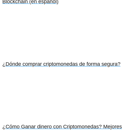
Blockchain (en español)
¿Dónde comprar criptomonedas de forma segura?
¿Cómo Ganar dinero con Criptomonedas? Mejores