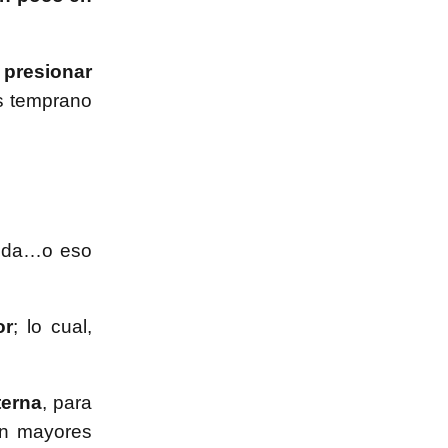
 presionar
s temprano
vida…o eso
or
; lo cual,
terna
, para
in mayores