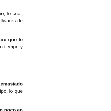
no
; lo cual,
oftwares de
are que te
to tiempo y
 demasiado
po, lo que
un poco en