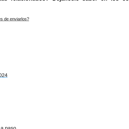
 de enviarlos?
024
 a paso