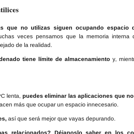
ilices
s que no utilizas siguen ocupando espacio d
chas veces pensamos que la memoria interna d
lejado de la realidad.
rdenado tiene límite de almacenamiento
y, mient
PC lenta,
puedes eliminar las aplicaciones que no 
 hacen más que ocupar un espacio innecesario.
es,
así que será mejor que vayas depurando.
as relacionados? Déjanoslo saber en los co