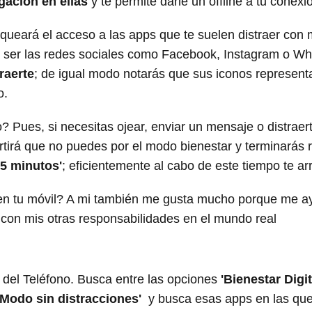
gación en ellas
y te permite darle un offline a tu conexi
loqueará el acceso a las apps que te suelen distraer con
de ser las redes sociales como Facebook, Instagram o 
raerte
; de igual modo notarás que sus iconos representa
o.
? Pues, si necesitas ojear, enviar un mensaje o distrae
ertirá que no puedes por el modo bienestar y terminarás 
 5 minutos'
; eficientemente al cabo de este tiempo te arr
n tu móvil? A mi también me gusta mucho porque me ayu
 con mis otras responsabilidades en el mundo real
 del Teléfono. Busca entre las opciones
'Bienestar Digit
'Modo sin distracciones'
y busca esas apps en las qu