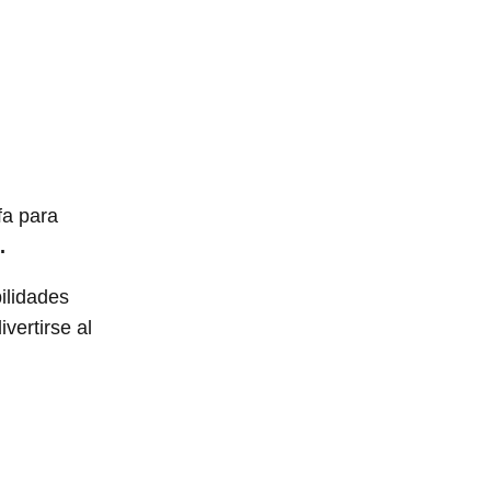
fa para
.
ilidades
vertirse al