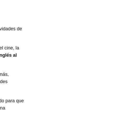
ividades de
l cine, la
nglés al
emás,
ades
ado para que
una