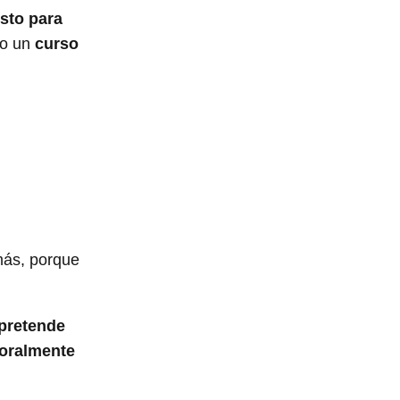
isto para
to un
curso
más, porque
 pretende
boralmente