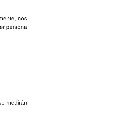
amente, nos
yer persona
e medirán