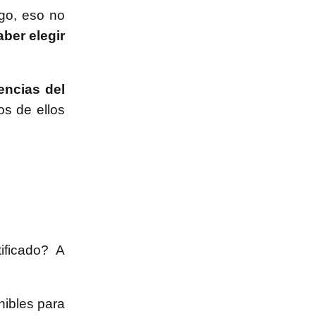
rgo, eso no
ber elegir
encias del
os de ellos
ificado? A
nibles para