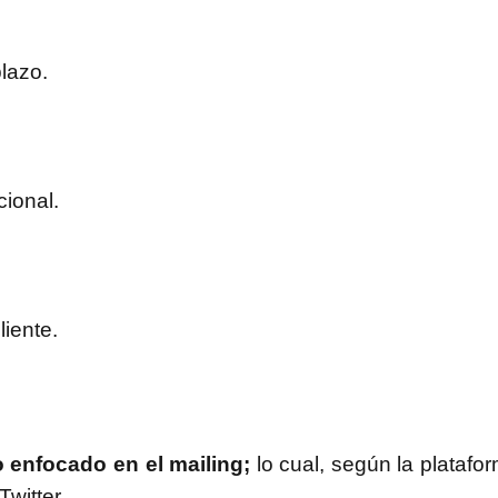
lazo.
ional.
liente.
enfocado en el mailing;
lo cual, según la plataf
witter.