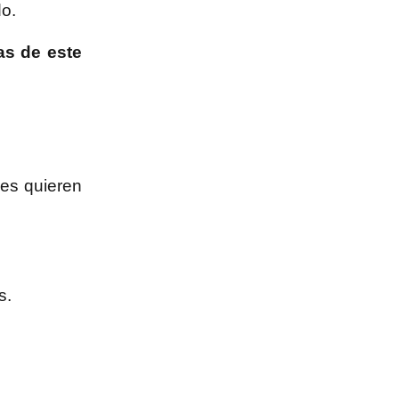
do.
as de este
nes quieren
s.