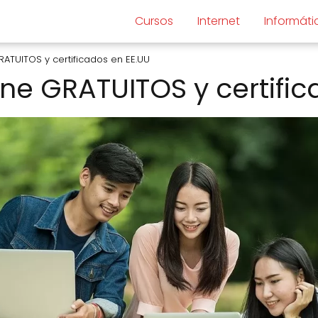
Cursos
Internet
Informáti
RATUITOS y certificados en EE.UU
ine GRATUITOS y certifi