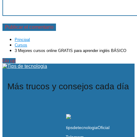
Principal
Cursos
3 Mejores cursos online GRATIS para aprender inglés BÁSICO
Go up
Más trucos y consejos cada día
Telegram