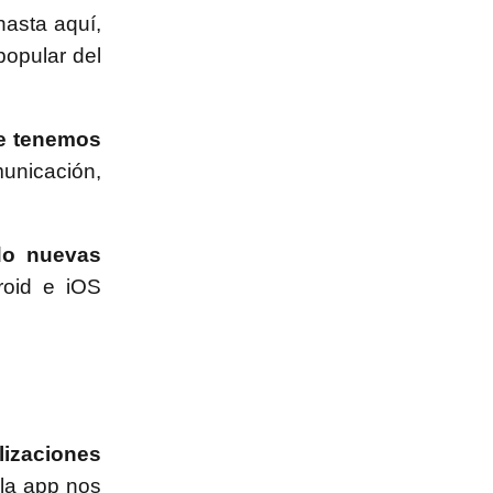
hasta aquí,
opular del
ue tenemos
unicación,
do nuevas
roid e iOS
lizaciones
 la app nos