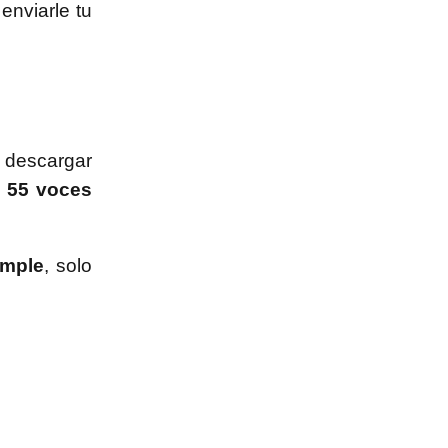
enviarle tu
a descargar
e 55 voces
imple
, solo