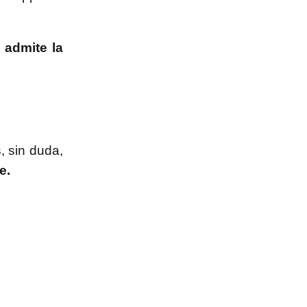
e
admite la
, sin duda,
e.