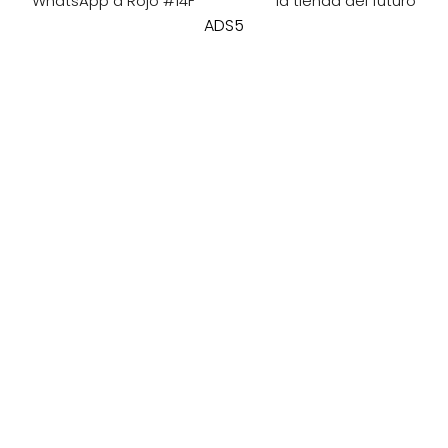
WhatsApp a Rojo #14F
la tienda del futuro
ADS5