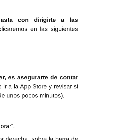
asta con dirigirte a las
licaremos en las siguientes
r, es asegurarte de contar
ir a la App Store y revisar si
s de unos pocos minutos).
orar”.
r derecha, sobre la barra de