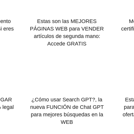
mento
Estas son las MEJORES
M
 eres
PÁGINAS WEB para VENDER
certi
artículos de segunda mano:
Accede GRATIS
RGAR
¿Cómo usar Search GPT?, la
Est
 legal
nueva FUNCIÓN de Chat GPT
par
para mejores búsquedas en la
ofer
WEB