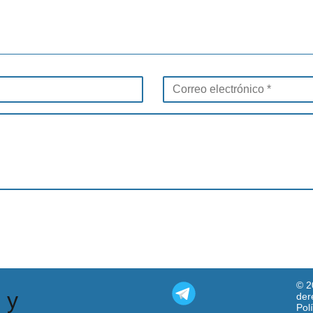
© 2
 y
der
Pol