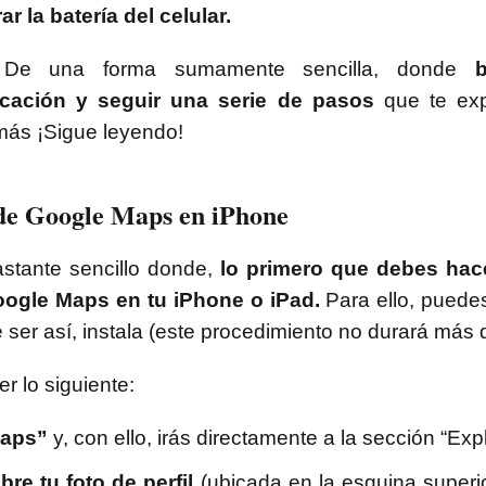
r la batería del celular.
 De una forma sumamente sencilla, donde
b
icación y seguir una serie de pasos
que te exp
 más ¡Sigue leyendo!
 de Google Maps en iPhone
stante sencillo donde,
lo primero que debes hace
oogle Maps en tu iPhone o iPad.
Para ello, puedes 
de ser así, instala (este procedimiento no durará má
r lo siguiente:
Maps”
y, con ello, irás directamente a la sección “Expl
bre tu foto de perfil
(ubicada en la esquina superio