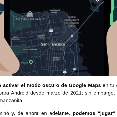
 activar el modo oscuro de Google Maps
en tu 
 para Android desde marzo de 2021; sin embargo,
 manzanita.
minó y, de ahora en adelante,
podemos “jugar” 